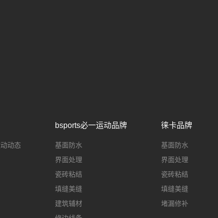
bsports必一运动品牌
徕卡品牌
一运动动态
基面防水
基面防水
界面处理
界面处理
瓷砖粘结
瓷砖粘结
填缝美缝
填缝美缝
建筑辅材
堵漏修补