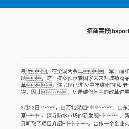
招商喜报|bsp
最近，在全国两会现。窠ㄖ醒
题，这一提案预示着国家未来对城镇商品
革，住房现已进入‘中年维修期’和
钩，因此，房屋维修基金的改革进
3月22日，由河北保定、山东
察，探寻防水市场的新发展、新可
真听取了项目介绍。合作一个企业