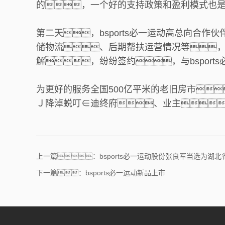
的，一个好的支持政策和盈利模式也
第二天，bsports必一运动高总向合作
储物流、后期帮扶运营情况等
解，纷纷签约，与bsport
为更好的服务全国500亿平米的老旧房市
Ｊ降淖蜕叮∈迪终府、业主
上一篇：bsports必一运动股份张良军当选为湖
下一篇：bsports必一运动新品上市