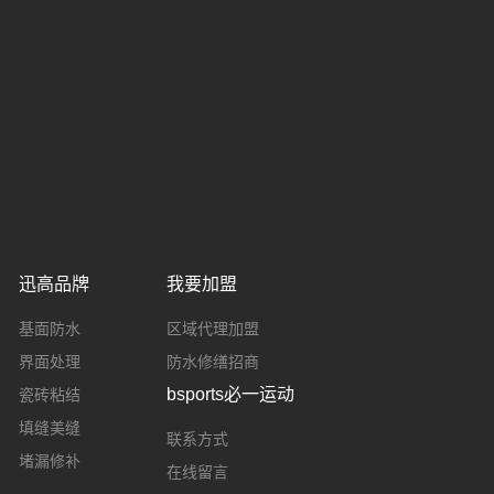
迅高品牌
我要加盟
基面防水
区域代理加盟
界面处理
防水修缮招商
bsports必一运动
瓷砖粘结
填缝美缝
联系方式
堵漏修补
在线留言