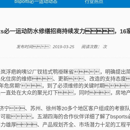
bsports必一运动动态
行业热点
orts必一运动防水修缮招商持续发力，1
发布时间：2019-03-25
阅读次数：
次
胩岚浮疤岣咦≌ㄏ钗拮式鹗褂眯省，明确提出
化住房的维修、更新、改造的支持态度
‘老年危房期’，到了必须维修的关键时期
展一直处在大众的聚光灯下，同时，房地
济宁、苏州、徐州等20多个地区客户组成的考察队伍，
能。五湖四海的合作伙伴详细了解了bsport
实力雄厚、产品规划齐全、市场潜力十足的工程