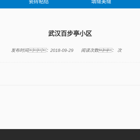
瓷砖粘结
填缝美缝
胶类产品
修缮产品
修缮案
武汉百步亭小区
发布时间：2018-09-29
阅读次数：
次