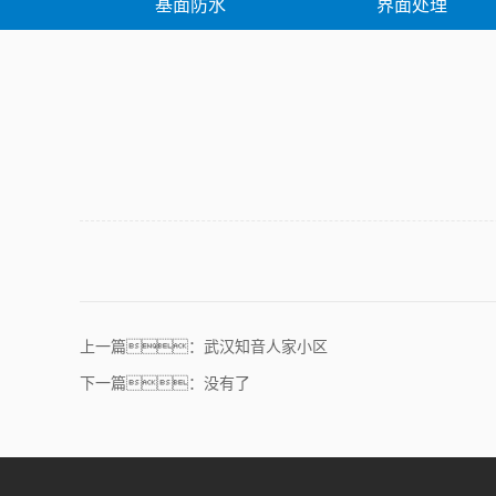
基面防水
界面处理
堵漏修补
上一篇：武汉知音人家小区
下一篇：没有了