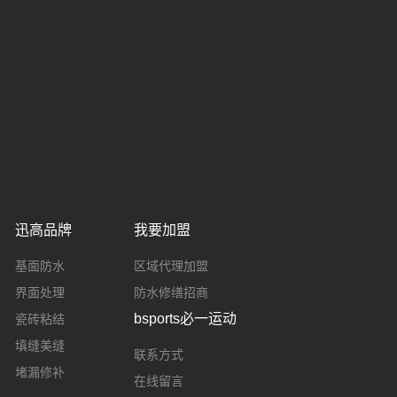
迅高品牌
我要加盟
基面防水
区域代理加盟
界面处理
防水修缮招商
bsports必一运动
瓷砖粘结
填缝美缝
联系方式
堵漏修补
在线留言