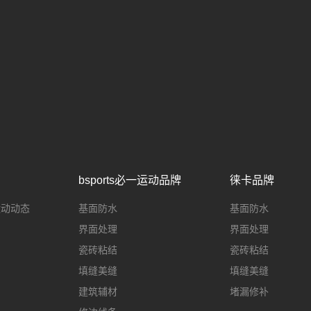
bsports必一运动品牌
徕卡品牌
一运动动态
基面防水
基面防水
界面处理
界面处理
瓷砖粘结
瓷砖粘结
填缝美缝
填缝美缝
建筑辅材
堵漏修补