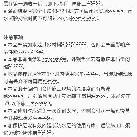
需在第一遍表干后（即不沾手）再施工。
● 涂刷结束后完全干燥48-72小时方可做闭水实验，闭
水试验持续时间不可超过24小时。
注意事项
● 本品严禁加水或其他材料，否则会严重影响产
品性能。
● 本品非饰面涂料，外观色泽若有瑕疵非质量问
题。
● 本品搅拌好后需在1小时内使用完毕，出现凝结现象
时需丢弃不可再用。
● 本品的干燥时间会因施工现场的温湿度而有所波
动，加强通风有助于提高施工效果，本品勿在
5℃以下施工。
● 本品使用时应避免一次涂刷太厚，否则会引起干燥过慢甚
至开裂现象发生。
● 加保护层能有效的延长防水层的使用寿命，后续施工时须
避免破坏防水层。