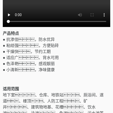
产品特点
● 抗渗佳，防水优异
● 粘结强，方便贴砖
● 干燥快，节约工期
● 适应广、背水可用
● 色泽艳，感观靓丽
● 小清新，净味健康
适用范围
地下室、仓库、地铁站、厕浴间、遂
道、楼顶、人防工程、矿
井、建筑物地基、花槽、饮水