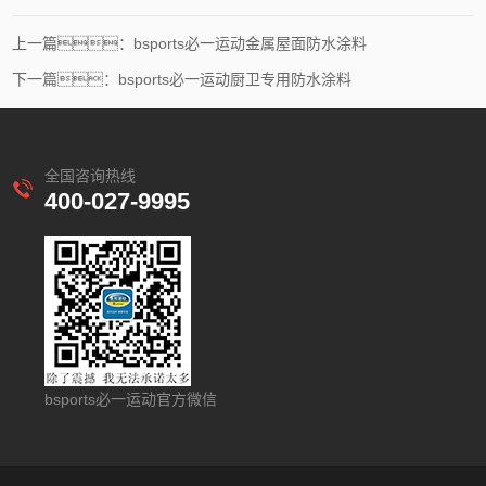
上一篇：bsports必一运动金属屋面防水涂料
下一篇：bsports必一运动厨卫专用防水涂料
全国咨询热线
400-027-9995
bsports必一运动官方微信