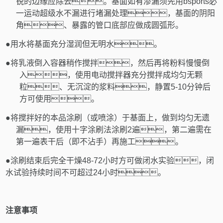
锐的边缘应除去。基面如有渗漏须先用bsports必
一运动超级水不漏进行堵漏处理，基面的阴阳
角、暴露的管口底部应做成圆弧形。
●用水将基面充分湿润但无明水。
●将乳液倒入容器稍作搅拌，然后再将粉料慢慢倒
入，使用电动搅拌器充分搅拌成均匀无
颗
粒、无沉淀的浆料，静置
5-10
分钟后
方可使用。
●将搅拌好的本品涂刷（或喷涂）于基面上，做到均匀无遗
漏，使用十字涂刷法涂刷2遍，第二遍需在
第一遍表干后（即不沾手）再施工。
●涂刷结束后完全干燥48-72小时方可做闭水实验，闭
水试验持续时间不可超过24小时。
注意事项