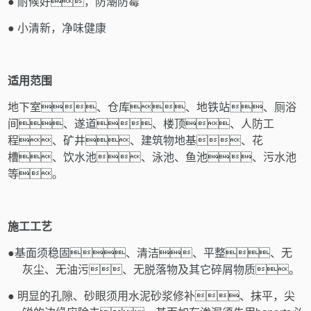
● 耐候好，防潮防霉
● 小清新，净味健康
适用范围
地下室、仓库、地铁站、厕浴
间、遂道、楼顶、人防工
程、矿井、建筑物地基、花
槽、饮水池、泳池、鱼池、污水池
等。
施工工艺
●基面须稳固、清洁、平整、无
灰尘、无油污、无脱落物及其它碎屑物质。
● 明显的孔隙、砂眼须用水泥砂浆修补、抹平，尖