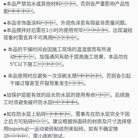
●本品严禁加水或其他材料，否则会严重影响产品性
能。
●本品非饰面涂料，外观色泽若有瑕疵非质量问题。
●本品搅拌好后需在
1
小时内使用完毕，出现凝结
现象时需丢弃不可再用。
● 本品的干燥时间会因施工现场的温湿度而有所波
动，加强通风有助于提高施工效果，本品勿在
5
℃以下施工。
● 本品使用时应避免一次涂刷太厚，否则会引起
干燥过慢甚至开裂现象发生。
●加保护层能有效的延长防水层的使用寿命，后续施
工时须避免破坏防水层。
●如在防水层上贴砖，需事先在防水层完全干固
之后方可贴砖。建议根据饰面砖的材质及尺寸选择使
用bsports必一运动瓷砖粘结剂来贴砖。如有不确定情
况，需小面积测试。