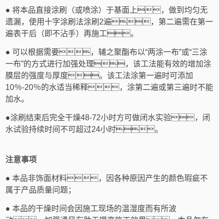
● 将本品直接涂刷（或喷涂）于基面上，做到均匀无
遗漏，使用十字涂刷法涂刷2遍，第二遍需在第一
遍表干后（即不沾手）再施工。
● 可以根据需要，辅之聚酯布以“两涂一布”或“三涂
一布”的方式进行加强处理，该工法能有效的增加涂
膜层的强度与厚度。该工法涂第一遍时可添加
10％-20％的水适当稀释，涂第二遍或第三遍时不能
加水。
●涂刷结束后完全干燥48-72小时方可做闭水实验，闭
水试验持续时间不可超过24小时。
注意事项
● 本品非饰面材料，因各种原因产生的颜色瑕疵不
属于产品质量问题；
● 本品的干燥时间会因施工现场的温湿度而有所波