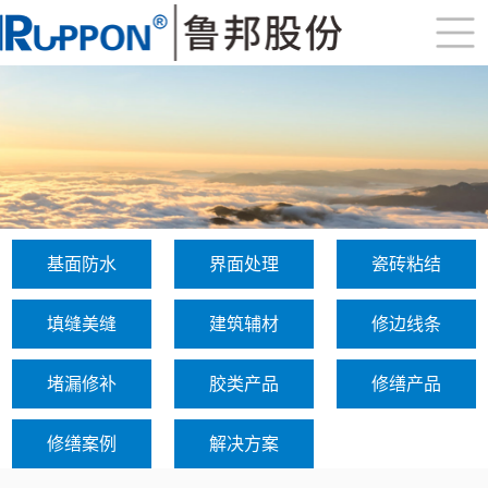
基面防水
界面处理
瓷砖粘结
填缝美缝
建筑辅材
修边线条
堵漏修补
胶类产品
修缮产品
修缮案例
解决方案